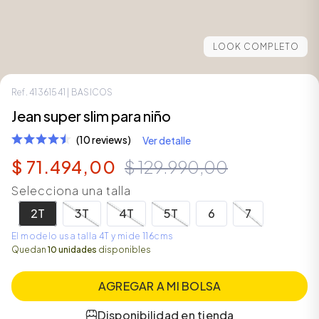
LOOK COMPLETO
Ref.
41361541
| BASICOS
Jean super slim para niño
(10 reviews)
Ver detalle
$
71
.
494
,
00
$
129
.
990
,
00
Selecciona una talla
ÁSICOS
2T
3T
4T
5T
6
7
El modelo usa talla 4T y mide 116cms
Quedan
10 unidades
disponibles
ÁSICOS
ÁSICOS
AGREGAR A MI BOLSA
ÁSICOS
Disponibilidad en tienda