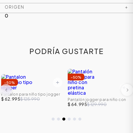
ORIGEN
+
0
PODRÍA GUSTARTE
-
50
%
-
50
%
Pantalon para niño tipo jogger
$ 62.995
$ 125.990
Pantalón jogger para niño con
pretina elástica
$ 64.995
$ 129.990