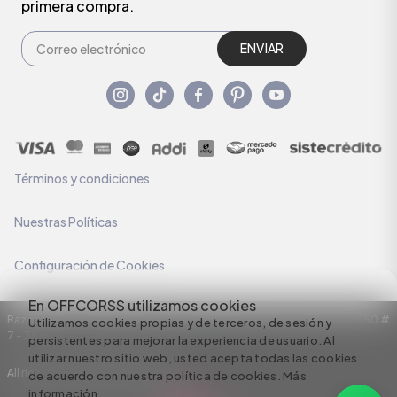
primera compra.
ENVIAR
Términos y condiciones
Nuestras Políticas
Configuración de Cookies
En OFFCORSS utilizamos cookies
Razón Social: C.I HERMECO S.A. NIT: 890924167-6 Dirección: Carrera 50 #
Utilizamos cookies propias y de terceros, de sesión y
7 – 35
persistentes para mejorar la experiencia de usuario. Al
utilizar nuestro sitio web, usted acepta todas las cookies
All rights reserved empowered by
de acuerdo con nuestra política de cookies.
Más
información