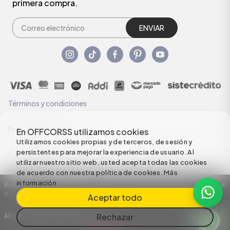
primera compra.
ENVIAR
Términos y condiciones
Nuestras Políticas
En OFFCORSS utilizamos cookies
Utilizamos cookies propias y de terceros, de sesión y
persistentes para mejorar la experiencia de usuario. Al
Configuración de Cookies
utilizar nuestro sitio web, usted acepta todas las cookies
de acuerdo con nuestra política de cookies.
Más
información
Razón Social: C.I HERMECO S.A. NIT: 890924167-6 Dirección: Carrera 50 #
7 – 35
Aceptar todo
Rechazar
All rights reserved empowered by