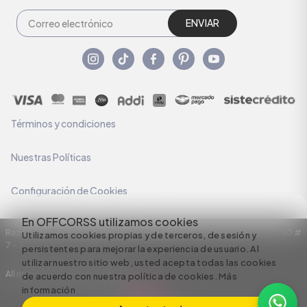
ENVIAR
Términos y condiciones
Nuestras Políticas
Configuración de Cookies
En OFFCORSS utilizamos cookies
Razón Social: C.I HERMECO S.A. NIT: 890924167-6 Dirección: Carrera 50 #
Utilizamos cookies propias y de terceros, de sesión y
7 – 35
persistentes para mejorar la experiencia de usuario. Al
utilizar nuestro sitio web, usted acepta todas las cookies
All rights reserved empowered by
de acuerdo con nuestra política de cookies.
Más
información