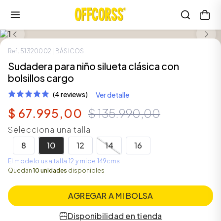
LOOK COMPLETO
SALE
Ref.
51320002
| BÁSICOS
Sudadera para niño silueta clásica con
bolsillos cargo
(4 reviews)
Ver detalle
$
67
.
995
,
00
$
135
.
990
,
00
Selecciona una talla
8
10
12
14
16
El modelo usa talla 12 y mide 149cms
Quedan
10 unidades
disponibles
AGREGAR A MI BOLSA
Disponibilidad en tienda