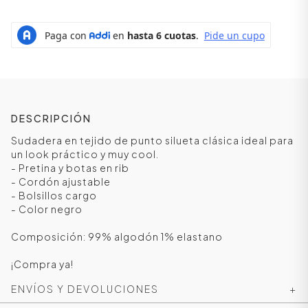
DESCRIPCIÓN
Sudadera en tejido de punto silueta clásica ideal para
un look práctico y muy cool.
- Pretina y botas en rib
- Cordón ajustable
- Bolsillos cargo
ÁSICOS
- Color negro
Composición: 99% algodón 1% elastano
ÁSICOS
¡Compra ya!
ÁSICOS
ÁSICOS
ENVÍOS Y DEVOLUCIONES
+