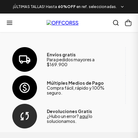
¡ÚLTIMAS TALLAS! Hasta
60%OFF
en ref. seleccionadas.
Envíos gratis
Para pedidos mayores a
$169.900
Múltiples Medios de Pago
Compra fácil, rápido y 100%
seguro.
Devoluciones Gratis
¿Hubo un error?
aquí
lo
solucionamos.