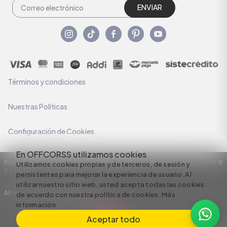
ENVIAR
Términos y condiciones
Nuestras Políticas
Configuración de Cookies
En OFFCORSS utilizamos cookies
Razón Social: C.I HERMECO S.A. NIT: 890924167-6 Dirección: Carrera 50 #
Utilizamos cookies propias y de terceros, de sesión y
7 – 35
persistentes para mejorar la experiencia de usuario. Al
utilizar nuestro sitio web, usted acepta todas las cookies
All rights reserved empowered by
de acuerdo con nuestra política de cookies.
Más
información
Aceptar todo