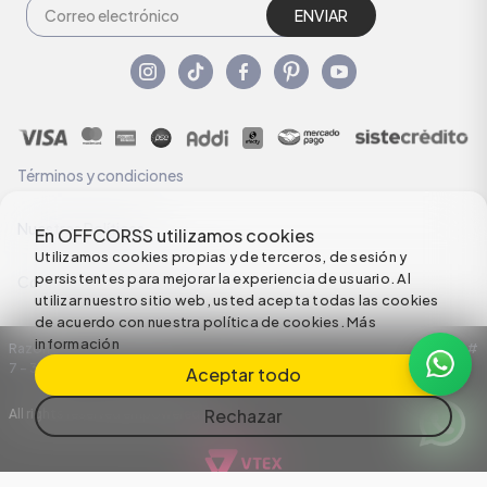
ENVIAR
Términos y condiciones
Nuestras Políticas
En OFFCORSS utilizamos cookies
Utilizamos cookies propias y de terceros, de sesión y
persistentes para mejorar la experiencia de usuario. Al
Configuración de Cookies
utilizar nuestro sitio web, usted acepta todas las cookies
de acuerdo con nuestra política de cookies.
Más
información
Razón Social: C.I HERMECO S.A. NIT: 890924167-6 Dirección: Carrera 50 #
7 – 35
Aceptar todo
Rechazar
All rights reserved empowered by