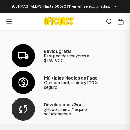
¡ÚLTIMAS TALLAS! Hasta
60%OFF
en ref. seleccionadas.
Envíos gratis
Para pedidos mayores a
$169.900
Múltiples Medios de Pago
Compra fácil, rápido y 100%
seguro.
Devoluciones Gratis
¿Hubo un error?
aquí
lo
solucionamos.