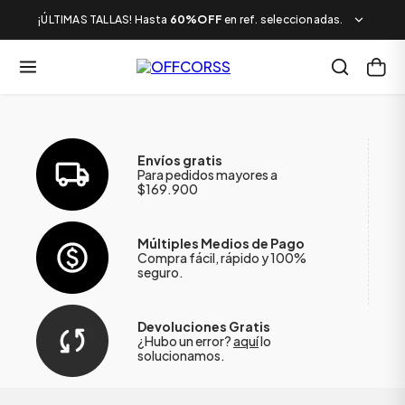
¡ÚLTIMAS TALLAS! Hasta
60%OFF
en ref. seleccionadas.
Envíos gratis
Para pedidos mayores a
$169.900
Múltiples Medios de Pago
Compra fácil, rápido y 100%
seguro.
Devoluciones Gratis
¿Hubo un error?
aquí
lo
solucionamos.