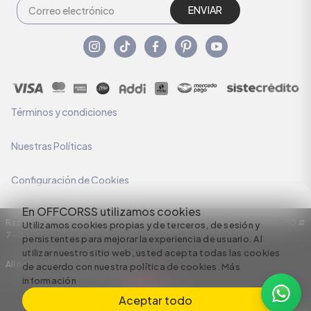
ENVIAR
Términos y condiciones
Nuestras Políticas
Configuración de Cookies
En OFFCORSS utilizamos cookies
Razón Social: C.I HERMECO S.A. NIT: 890924167-6 Dirección: Carrera 50 #
Utilizamos cookies propias y de terceros, de sesión y
7 – 35
persistentes para mejorar la experiencia de usuario. Al
utilizar nuestro sitio web, usted acepta todas las cookies
All rights reserved empowered by
de acuerdo con nuestra política de cookies.
Más
información
Aceptar todo