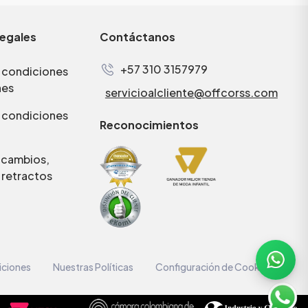
legales
Contáctanos
+57 310 3157979
 condiciones
nes
servicioalcliente@offcorss.com
 condiciones
Reconocimientos
e cambios,
 retractos
iciones
Nuestras Políticas
Configuración de Cookies