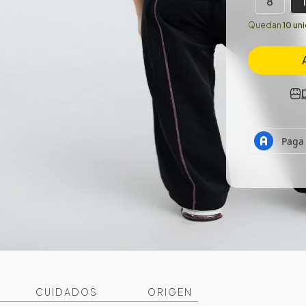
8
Quedan
10 un
CUIDADOS
ORIGEN