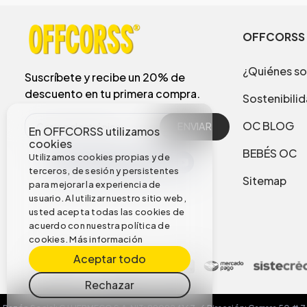
OFFCORSS
¿Quiénes s
Suscríbete y recibe un 20% de
descuento en tu primera compra.
Sostenibili
OC BLOG
ENVIAR
En OFFCORSS utilizamos
cookies
BEBÉS OC
Utilizamos cookies propias y de
terceros, de sesión y persistentes
Sitemap
para mejorar la experiencia de
usuario. Al utilizar nuestro sitio web,
usted acepta todas las cookies de
acuerdo con nuestra política de
cookies.
Más información
Aceptar todo
Rechazar