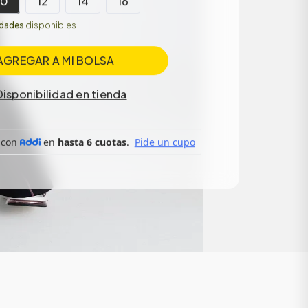
10
12
14
16
idades
disponibles
AGREGAR A MI BOLSA
Disponibilidad en tienda