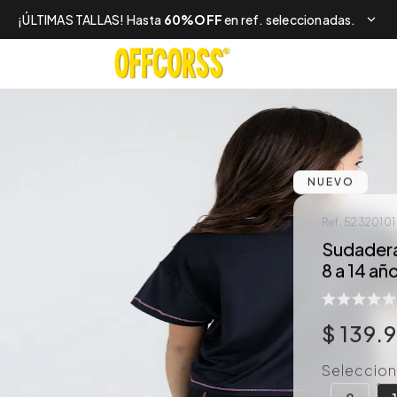
¡ÚLTIMAS TALLAS! Hasta
60%OFF
en ref. seleccionadas.
NUEVO
Ref.
52320101
Sudadera 
8 a 14 añ
$
139
.
Selecciona