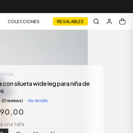
COLECCIONES
REGALABLES
| MODA
con silueta wide leg para niña de
os
(0 reviews)
Ver detalle
990
,
00
 una talla