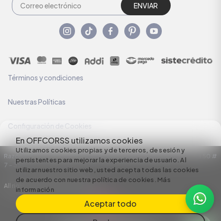
ENVIAR
Términos y condiciones
Nuestras Políticas
Configuración de Cookies
En OFFCORSS utilizamos cookies
Utilizamos cookies propias y de terceros, de sesión y
Razón Social: C.I HERMECO S.A. NIT: 890924167-6 Dirección: Carrera 50 #
persistentes para mejorar la experiencia de usuario. Al
7 – 35
utilizar nuestro sitio web, usted acepta todas las cookies
de acuerdo con nuestra política de cookies.
Más
All rights reserved empowered by
información
Aceptar todo