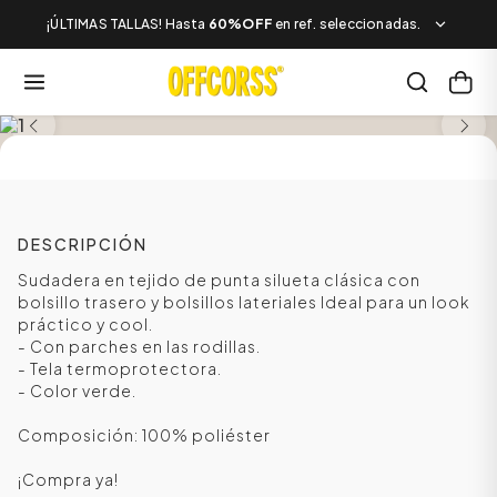
¡ÚLTIMAS TALLAS! Hasta
60%OFF
en ref. seleccionadas.
TALLAS DESDE LA XS A LA L
DESCRIPCIÓN
Sudadera en tejido de punta silueta clásica con
bolsillo trasero y bolsillos lateriales Ideal para un look
práctico y cool.
- Con parches en las rodillas.
- Tela termoprotectora.
- Color verde.
Composición: 100% poliéster
¡Compra ya!