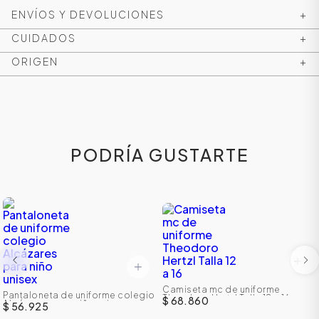
ENVÍOS Y DEVOLUCIONES
+
CUIDADOS
+
ORIGEN
+
PODRÍA GUSTARTE
ÁSICOS
ÁSICOS
ÁSICOS
Camiseta mc de uniforme
ÁSICOS
Pantaloneta de uniforme colegio
Theodoro Hertzl Talla 12 a 16
$ 68.860
Alcázares para niño unisex
$ 56.925