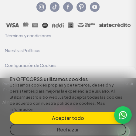
Términos y condiciones
Nuestras Políticas
Configuración de Cookies
En OFFCORSS utilizamos cookies
Razón Social: C.I HERMECO S.A. NIT: 890924167-6 Dirección: Carrera 50 #
Utilizamos cookies propias y de terceros, de sesión y
7 – 35
persistentes para mejorar la experiencia de usuario. Al
utilizar nuestro sitio web, usted acepta todas las cookies
All rights reserved empowered by
de acuerdo con nuestra política de cookies.
Más
información
Aceptar todo
Rechazar