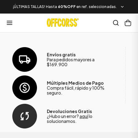
¡ÚLTIMAS TALLAS! Hasta
60%OFF
en ref. seleccionadas.
Envíos gratis
Para pedidos mayores a
$169.900
Múltiples Medios de Pago
Compra fácil, rápido y 100%
seguro.
Devoluciones Gratis
¿Hubo un error?
aquí
lo
solucionamos.