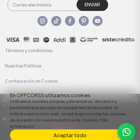
ENVIAR
Términos y condiciones
Nuestras Políticas
Configuración de Cookies
En OFFCORSS utilizamos cookies
Razón Social: C.I HERMECO S.A. NIT: 890924167-6 Dirección: Carrera 50 #
Utilizamos cookies propias y de terceros, de sesión y
7 – 35
persistentes para mejorar la experiencia de usuario. Al
utilizar nuestro sitio web, usted acepta todas las cookies
All rights reserved empowered by
de acuerdo con nuestra política de cookies.
Más
información
Aceptar todo