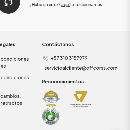
¿Hubo un error?
aquí
lo solucionamos.
legales
Contáctanos
+57 310 3157979
 condiciones
nes
servicioalcliente@offcorss.com
 condiciones
Reconocimientos
e cambios,
 retractos