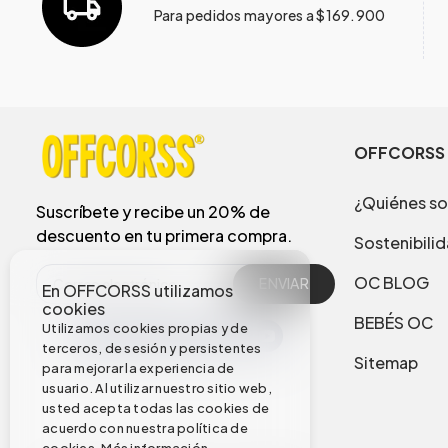
Para pedidos mayores a $169.900
OFFCORSS
¿Quiénes s
Suscríbete y recibe un 20% de
descuento en tu primera compra.
Sostenibili
OC BLOG
ENVIAR
En OFFCORSS utilizamos
cookies
BEBÉS OC
Utilizamos cookies propias y de
terceros, de sesión y persistentes
Sitemap
para mejorar la experiencia de
usuario. Al utilizar nuestro sitio web,
usted acepta todas las cookies de
acuerdo con nuestra política de