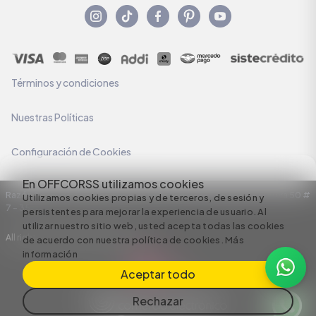
Términos y condiciones
Nuestras Políticas
Configuración de Cookies
En OFFCORSS utilizamos cookies
Razón Social: C.I HERMECO S.A. NIT: 890924167-6 Dirección: Carrera 50 #
Utilizamos cookies propias y de terceros, de sesión y
7 – 35
persistentes para mejorar la experiencia de usuario. Al
utilizar nuestro sitio web, usted acepta todas las cookies
All rights reserved empowered by
de acuerdo con nuestra política de cookies.
Más
información
Aceptar todo
Rechazar