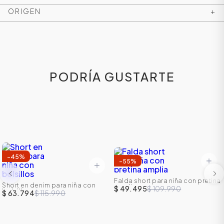
ORIGEN
+
PODRÍA GUSTARTE
ÁSICOS
-
45
%
-
55
%
Falda short para niña con pretina
ÁSICOS
Short en denim para niña con
amplia
$ 49.495
$ 109.990
bolsillos
$ 63.794
$ 115.990
ÁSICOS
ÁSICOS