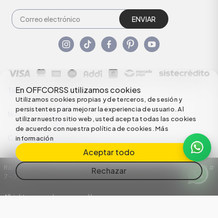
ENVIAR
En OFFCORSS utilizamos cookies
Términos y condiciones
Utilizamos cookies propias y de terceros, de sesión y
persistentes para mejorar la experiencia de usuario. Al
Nuestras Políticas
utilizar nuestro sitio web, usted acepta todas las cookies
de acuerdo con nuestra política de cookies.
Más
Configuración de Cookies
información
Aceptar todo
Razón Social: C.I HERMECO S.A. NIT: 890924167-6 Dirección: Carrera 50 #
Rechazar
7 – 35
All rights reserved empowered by