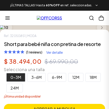
¡ÚLTIMAS TALLAS! Hasta
60%OFF
en ref. seleccionadas.
SALE
Ref.
32050851
| MODA
Short para bebé niña con pretina de resorte
(1 reviews)
Ver detalle
$
38
.
494
,
00
$
69
.
990
,
00
Selecciona una talla
0-3M
3-6M
6-9M
12M
18M
24M
¡Última unidad disponible!
AGREGAR A MI BOLSA