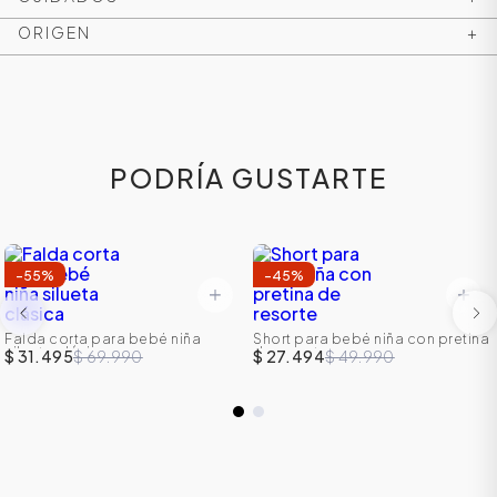
ORIGEN
+
PODRÍA GUSTARTE
-
55
%
-
45
%
Falda corta para bebé niña
Short para bebé niña con pretina
silueta clásica
de resorte
$ 31.495
$ 69.990
$ 27.494
$ 49.990