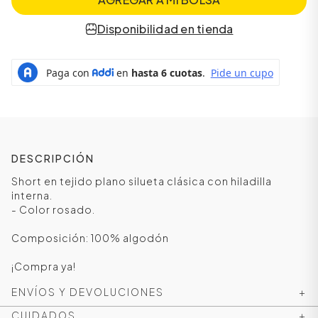
Disponibilidad en tienda
DESCRIPCIÓN
Short en tejido plano silueta clásica con hiladilla
interna.
ÁSICOS
- Color rosado.
Composición: 100% algodón
ÁSICOS
¡Compra ya!
ÁSICOS
ENVÍOS Y DEVOLUCIONES
+
ÁSICOS
CUIDADOS
+