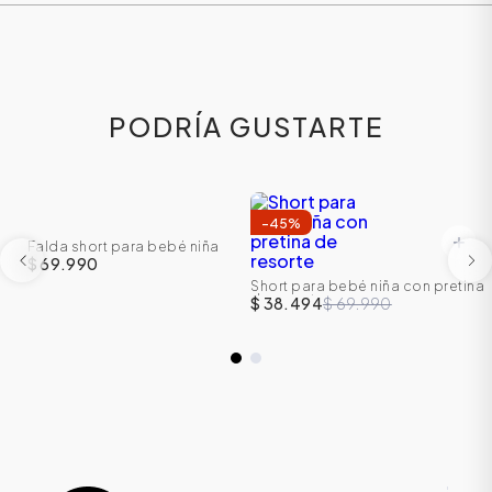
PODRÍA GUSTARTE
-
45
%
Falda short para bebé niña
$ 69.990
Short para bebé niña con pretina
de resorte
$ 38.494
$ 69.990
ÁSICOS
ÁSICOS
ÁSICOS
ÁSICOS