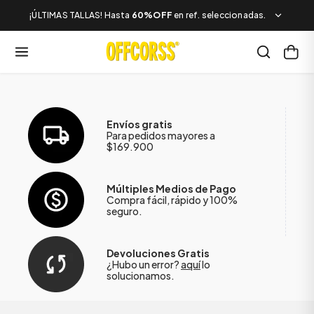
¡ÚLTIMAS TALLAS! Hasta
60%OFF
en ref. seleccionadas.
Envíos gratis
Para pedidos mayores a
$169.900
Múltiples Medios de Pago
Compra fácil, rápido y 100%
seguro.
Devoluciones Gratis
¿Hubo un error?
aquí
lo
solucionamos.