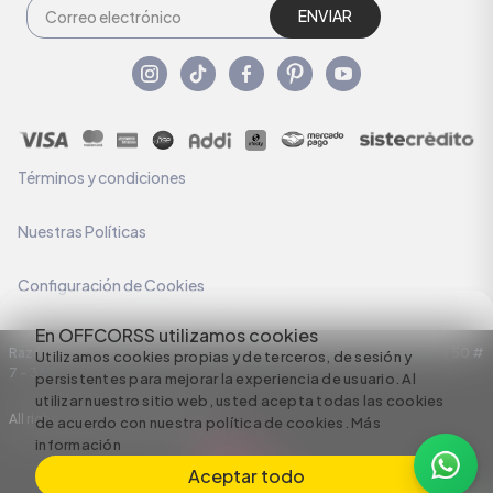
ENVIAR
Términos y condiciones
Nuestras Políticas
Configuración de Cookies
En OFFCORSS utilizamos cookies
Razón Social: C.I HERMECO S.A. NIT: 890924167-6 Dirección: Carrera 50 #
Utilizamos cookies propias y de terceros, de sesión y
7 – 35
persistentes para mejorar la experiencia de usuario. Al
utilizar nuestro sitio web, usted acepta todas las cookies
All rights reserved empowered by
de acuerdo con nuestra política de cookies.
Más
información
Aceptar todo