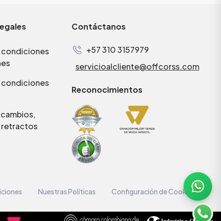
legales
Contáctanos
+57 310 3157979
 condiciones
nes
servicioalcliente@offcorss.com
 condiciones
Reconocimientos
e cambios,
 retractos
iciones
Nuestras Políticas
Configuración de Cookies