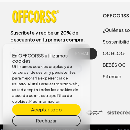
OFFCORSS
¿Quiénes s
Suscríbete y recibe un 20% de
descuento en tu primera compra.
Sostenibili
OC BLOG
ENVIAR
En OFFCORSS utilizamos
cookies
BEBÉS OC
Utilizamos cookies propias y de
terceros, de sesión y persistentes
Sitemap
para mejorar la experiencia de
usuario. Al utilizar nuestro sitio web,
usted acepta todas las cookies de
acuerdo con nuestra política de
cookies.
Más información
Aceptar todo
Rechazar