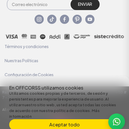
ENVIAR
Términos y condiciones
Nuestras Políticas
Configuración de Cookies
En OFFCORSS utilizamos cookies
Razón Social: C.I HERMECO S.A. NIT: 890924167-6 Dirección: Carrera 50 #
Utilizamos cookies propias y de terceros, de sesión y
7 – 35
persistentes para mejorar la experiencia de usuario. Al
utilizar nuestro sitio web, usted acepta todas las cookies
All rights reserved empowered by
de acuerdo con nuestra política de cookies.
Más
información
Aceptar todo