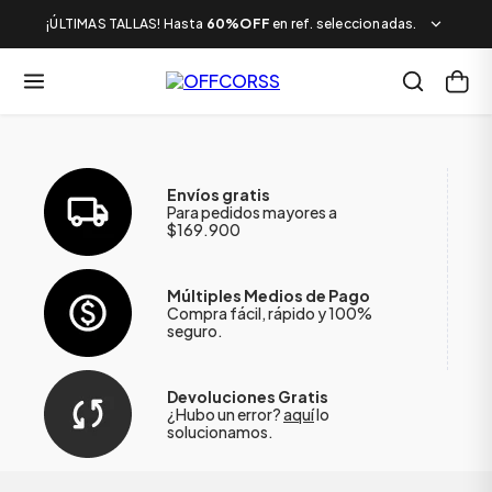
¡ÚLTIMAS TALLAS! Hasta
60%OFF
en ref. seleccionadas.
Envíos gratis
Para pedidos mayores a
$169.900
Múltiples Medios de Pago
Compra fácil, rápido y 100%
seguro.
Devoluciones Gratis
¿Hubo un error?
aquí
lo
solucionamos.