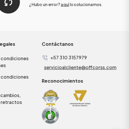
¿Hubo un error?
aquí
lo solucionamos.
legales
Contáctanos
+57 310 3157979
 condiciones
nes
servicioalcliente@offcorss.com
 condiciones
Reconocimientos
e cambios,
 retractos