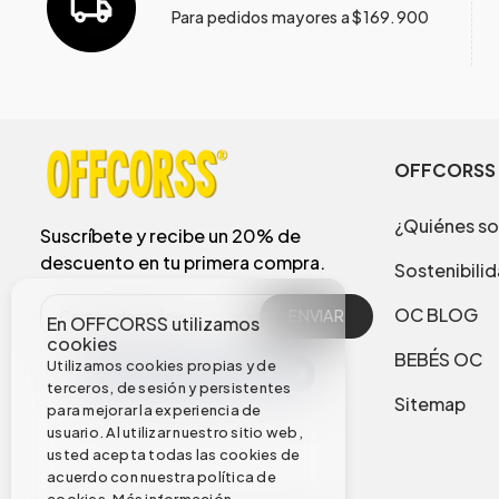
Para pedidos mayores a $169.900
OFFCORSS
¿Quiénes s
Suscríbete y recibe un 20% de
descuento en tu primera compra.
Sostenibili
OC BLOG
ENVIAR
En OFFCORSS utilizamos
cookies
BEBÉS OC
Utilizamos cookies propias y de
terceros, de sesión y persistentes
Sitemap
para mejorar la experiencia de
usuario. Al utilizar nuestro sitio web,
usted acepta todas las cookies de
acuerdo con nuestra política de