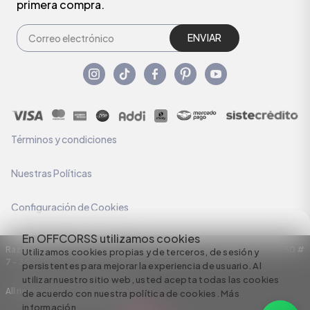
primera compra.
ENVIAR
Términos y condiciones
Nuestras Políticas
Configuración de Cookies
En OFFCORSS utilizamos cookies
Razón Social: C.I HERMECO S.A. NIT: 890924167-6 Dirección: Carrera 50 #
Utilizamos cookies propias y de terceros, de sesión y
7 – 35
persistentes para mejorar la experiencia de usuario. Al
utilizar nuestro sitio web, usted acepta todas las cookies
All rights reserved empowered by
de acuerdo con nuestra política de cookies.
Más
información