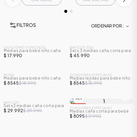
FILTROS
ORDENAR POR
OCASIONES ESPECIALES
BASICOS 2026
Medias para bebé niño caña
Set x 3 medias caña corta para
corta
bebé niño
$ 17.990
$ 45.990
SALE
SALE
MODA
OCASIONES ESPECIALES
Medias para bebé niño caña
Medias tejidas para bebé niño
-
55
%
-
55
%
corta
caña media
$ 8545
$ 18.990
$ 8545
$ 18.990
ÁSICOS
SALE
BASICOS
Set x3 medias caña corta para
-
25
%
-
55
%
OCASIONES ESPECIALES
bebé niño
$ 29.992
$ 39.990
Medias caña corta para bebé
ÁSICOS
niño
$ 8095
$ 17.990
ÁSICOS
ÁSICOS