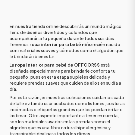
En nuestra tienda online descubrirás un mundo mágico
lleno de diseños divertidos y coloridos que
acompañarán a tu pequeño durante todos sus días.
Tenemos
ropa interior para bebé niño
recién nacido
con materiales suaves y cómodos como el algodón que
le brindarán bienestar.
La
ropa interior para bebé de OFFCORSS
está
diseñada especialmente para brindarle confort a tu
pequeño, pues en esta etapa su piel es delicada y
requiere prendas suaves que cuiden de ellos en su día a
día.
Por esta razón, en nuestras colecciones cuidamos cada
detalle evitando usar acabados como listones, costuras
incómodas o etiquetas grandes que los puedan irritar o
lastimar. Otro aspecto importante a tener en cuenta,
son los materiales usados en las prendas como el
algodón que es una fibra natural hipoalergénica y
transpirable ideal para todos los climas.