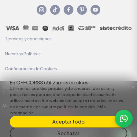
Términos y condiciones
Nuestras Políticas
Configuración de Cookies
En OFFCORSS utilizamos cookies
Razón Social: C.I HERMECO S.A. NIT: 890924167-6 Dirección: Carrera 50 #
Utilizamos cookies propias y de terceros, de sesión y
7 – 35
persistentes para mejorar la experiencia de usuario. Al
utilizar nuestro sitio web, usted acepta todas las cookies
All rights reserved empowered by
de acuerdo con nuestra política de cookies.
Más
información
Aceptar todo
Rechazar