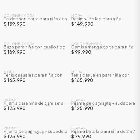
NUEVO
NUEVO
COLOMBIAMODA
MODA
Falda short corta para niña con
Denim wide leg para niña
prenses
$ 139.990
$ 149.990
NUEVO
NUEVO
COLOMBIAMODA
COLOMBIAMODA
Buzo para niña con cuello tipo
Camisa manga corta para niña
polo
con textura
$ 189.990
$ 99.990
NUEVO
NUEVO
MODA
MODA
Tenis casuales para niña con
Tenis casuales para niña con
cordones y correa en velcro
cordones y correa en velcro
$ 165.990
$ 165.990
ÁSICOS
NUEVO
NUEVO
PIJAMAS
PIJAMAS
Pijama para niña de camiseta
Pijama de camiseta + sudadera
manga corta + pantalón
para niña de 2 a 7 años
$ 125.990
$ 125.990
ÁSICOS
NUEVO
NUEVO
ÁSICOS
ÁSICOS
PIJAMAS
PIJAMAS
Pijama de camiseta + sudadera
Pijama batola para niña de 2 a 7
para niña de 2 a 7 años
años
$ 125.990
$ 79.990