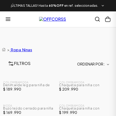
¡ÚLTIMAS TALLAS! Hasta
60%OFF
en ref. seleccionadas.
>
Ropa Ninas
FILTROS
ORDENAR POR
NUEVO
NUEVO
COLOMBIAMODA
COLOMBIAMODA
Denim wide leg para niña de
Chaqueta para niña con
animal print
lentejuelas
$ 189.990
$ 209.990
NUEVO
NUEVO
MODA
COLOMBIAMODA
Buzo tejido cerrado para niña
Chaqueta para niña con
lentejuelas
$ 169.990
$ 199.990