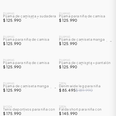
NUEVO
NUEVO
PIJAMAS
PIJAMAS
Pijama de camiseta + sudadera
Pijama para niña de camisa
para niña de 8 a 14 años
manga corta + short
$ 125.990
$ 125.990
NUEVO
NUEVO
PIJAMAS
PIJAMAS
Pijama para niña de camisa
Pijama de camiseta manga
manga corta + short
larga + sudadera para niña de 2
$ 125.990
$ 125.990
a 7 años
NUEVO
NUEVO
PIJAMAS
PIJAMAS
Pijama para niña de camisa
Pijama de camiseta + pantalón
manga corta + short
para niña de 2 a 7 años
$ 125.990
$ 125.990
NUEVO
SALE
PIJAMAS
TEEN
Pijama de camiseta manga
Denim wide leg para niña
-
55
%
larga + sudadera para niña de 8
$ 125.990
$ 85.495
$ 189.990
a 14 años
NUEVO
NUEVO
MODA
TEEN
Tenis deportivos para niña con
Falda short para niña con
correa en velcro
prenses
$ 175.990
$ 145.990