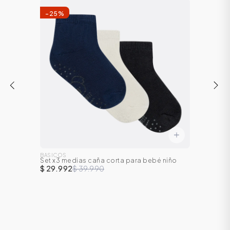
-
25
%
BASICOS
Set x3 medias caña corta para bebé niño
$ 29.992
$ 39.990