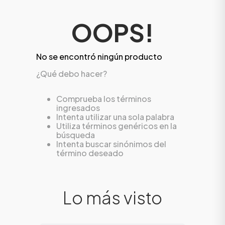
OOPS!
No se encontró ningún producto
¿Qué debo hacer?
Comprueba los términos
ingresados
Intenta utilizar una sola palabra
Utiliza términos genéricos en la
búsqueda
Intenta buscar sinónimos del
ÁSICOS
término deseado
ÁSICOS
Lo más visto
ÁSICOS
ÁSICOS