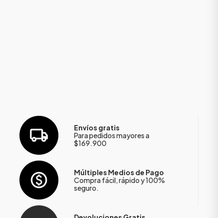
Envíos gratis
Para pedidos mayores a
ÁSICOS
$169.900
Múltiples Medios de Pago
ÁSICOS
Compra fácil, rápido y 100%
seguro.
ÁSICOS
ÁSICOS
Devoluciones Gratis