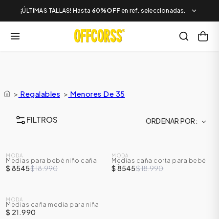
¡ÚLTIMAS TALLAS! Hasta
60%OFF
en ref. seleccionadas.
>
Regalables
>
Menores De 35
FILTROS
ORDENAR POR
SALE
SALE
MODA
MODA
Medias para bebé niño caña
Medias caña corta para bebé
-
55
%
-
55
%
corta
niña
$ 8545
$ 18.990
$ 8545
$ 18.990
MODA
Medias caña media para niña
$ 21.990