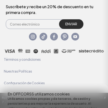
Suscríbete y recibe un 20% de descuento en tu
primera compra.
ENVIAR
Términos y condiciones
Nuestras Políticas
Configuración de Cookies
En OFFCORSS utilizamos cookies
Razón Social: C.I HERMECO S.A. NIT: 890924167-6 Dirección: Carrera 50 #
Utilizamos cookies propias y de terceros, de sesión y
7 – 35
persistentes para mejorar la experiencia de usuario. Al