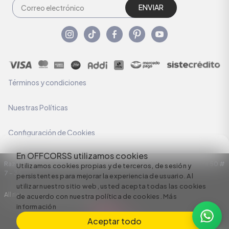
ENVIAR
Términos y condiciones
Nuestras Políticas
Configuración de Cookies
En OFFCORSS utilizamos cookies
Razón Social: C.I HERMECO S.A. NIT: 890924167-6 Dirección: Carrera 50 #
Utilizamos cookies propias y de terceros, de sesión y
7 – 35
persistentes para mejorar la experiencia de usuario. Al
utilizar nuestro sitio web, usted acepta todas las cookies
All rights reserved empowered by
de acuerdo con nuestra política de cookies.
Más
información
Aceptar todo