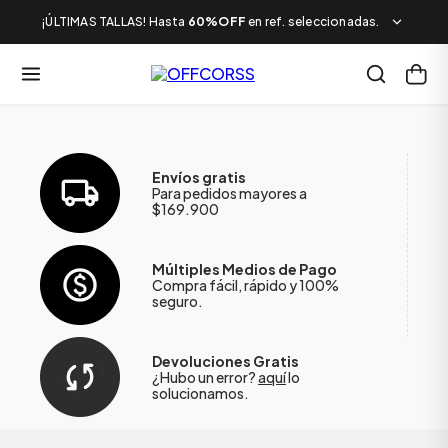
¡ÚLTIMAS TALLAS! Hasta
60%OFF
en ref. seleccionadas.
Envíos gratis
Para pedidos mayores a
$169.900
Múltiples Medios de Pago
Compra fácil, rápido y 100%
seguro.
Devoluciones Gratis
¿Hubo un error?
aquí
lo
solucionamos.