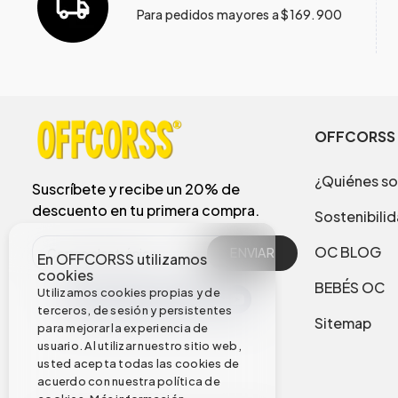
Para pedidos mayores a $169.900
OFFCORSS
¿Quiénes s
Suscríbete y recibe un 20% de
descuento en tu primera compra.
Sostenibili
OC BLOG
ENVIAR
En OFFCORSS utilizamos
cookies
BEBÉS OC
Utilizamos cookies propias y de
terceros, de sesión y persistentes
Sitemap
para mejorar la experiencia de
usuario. Al utilizar nuestro sitio web,
usted acepta todas las cookies de
acuerdo con nuestra política de