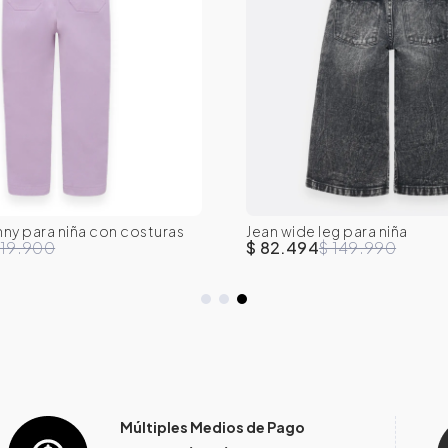
nny para niña con costuras
Jean wide leg para niña
3T
4T
5T
6
2T
3T
4T
5T
119.900
$ 82.494
$ 149.990
Múltiples Medios de Pago