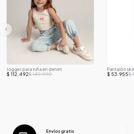
Jogger para niña en denim
Pantalón ski
2T
decorativas
$ 112.492
$ 149.990
$ 53.955
$ 
Envíos gratis