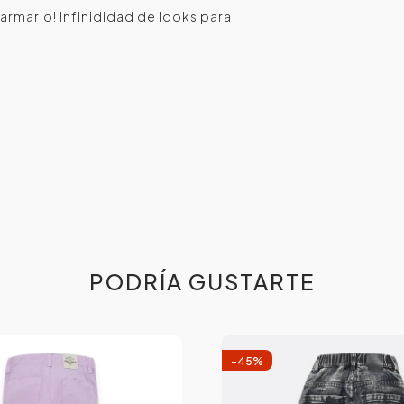
l armario! Infinididad de looks para
PODRÍA GUSTARTE
-
45
%