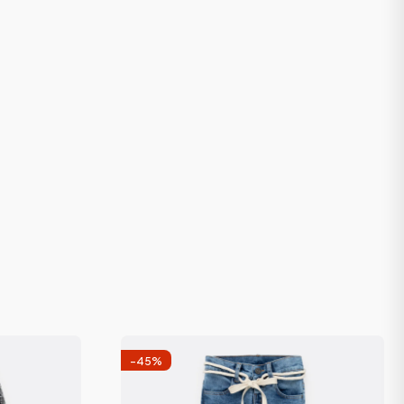
-
45
%