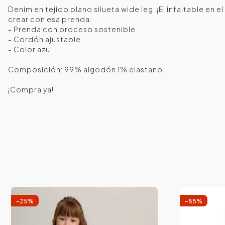
Denim en tejido plano silueta wide leg, ¡El infaltable en e
crear con esa prenda.
- Prenda con proceso sostenible
- Cordón ajustable
- Color azul
Composición: 99% algodón 1% elastano
¡Compra ya!
-
25
%
-
55
%