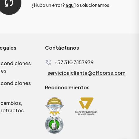
¿Hubo un error?
aquí
lo solucionamos.
legales
Contáctanos
+57 310 3157979
 condiciones
nes
servicioalcliente@offcorss.com
 condiciones
Reconocimientos
e cambios,
 retractos