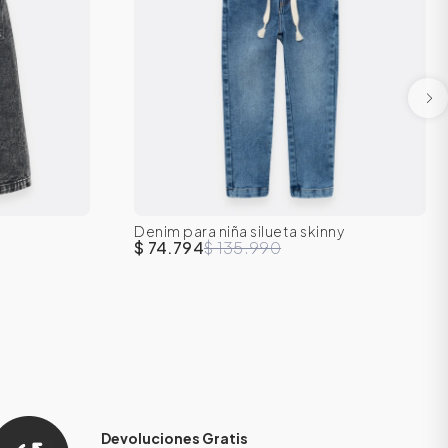
Denim para niña silueta skinny
6
7
2T
3T
4T
5T
6
7
$ 74.794
$ 135.990
Devoluciones Gratis