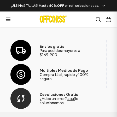
¡ÚLTIMAS TALLAS! Hasta
60%OFF
en ref. seleccionadas.
Envíos gratis
Para pedidos mayores a
$169.900
Múltiples Medios de Pago
Compra fácil, rápido y 100%
seguro.
Devoluciones Gratis
¿Hubo un error?
aquí
lo
solucionamos.