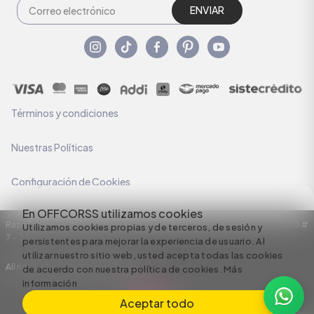
ENVIAR
Términos y condiciones
Nuestras Políticas
Configuración de Cookies
En OFFCORSS utilizamos cookies
Razón Social: C.I HERMECO S.A. NIT: 890924167-6 Dirección: Carrera 50 #
Utilizamos cookies propias y de terceros, de sesión y
7 – 35
persistentes para mejorar la experiencia de usuario. Al
utilizar nuestro sitio web, usted acepta todas las cookies
All rights reserved empowered by
de acuerdo con nuestra política de cookies.
Más
información
Aceptar todo