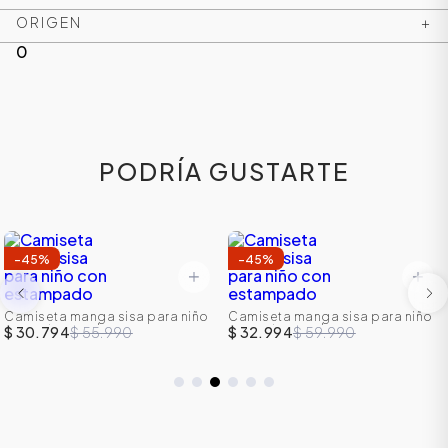
ORIGEN
+
0
PODRÍA GUSTARTE
-
45
%
-
45
%
Camiseta manga sisa para niño
Camiseta manga sisa para niño
con estampado
con estampado
$ 30.794
$ 55.990
$ 32.994
$ 59.990