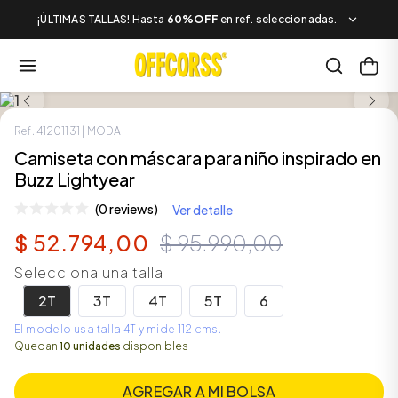
¡ÚLTIMAS TALLAS! Hasta
60%OFF
en ref. seleccionadas.
LOOK COMPLETO
SALE
Ref.
41201131
| MODA
Camiseta con máscara para niño inspirado en
Buzz Lightyear
(0 reviews)
Ver detalle
$
52
.
794
,
00
$
95
.
990
,
00
Selecciona una talla
2T
3T
4T
5T
6
El modelo usa talla 4T y mide 112 cms.
Quedan
10 unidades
disponibles
AGREGAR A MI BOLSA