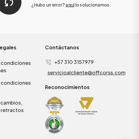
¿Hubo un error?
aquí
lo solucionamos.
legales
Contáctanos
+57 310 3157979
 condiciones
nes
servicioalcliente@offcorss.com
 condiciones
Reconocimientos
e cambios,
 retractos