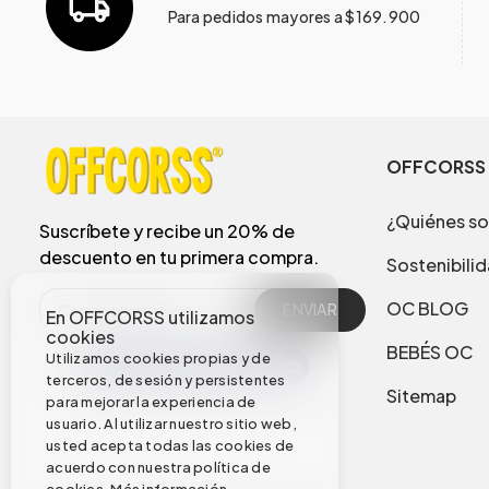
Para pedidos mayores a $169.900
OFFCORSS
¿Quiénes s
Suscríbete y recibe un 20% de
descuento en tu primera compra.
Sostenibili
OC BLOG
ENVIAR
En OFFCORSS utilizamos
cookies
BEBÉS OC
Utilizamos cookies propias y de
terceros, de sesión y persistentes
Sitemap
para mejorar la experiencia de
usuario. Al utilizar nuestro sitio web,
usted acepta todas las cookies de
acuerdo con nuestra política de