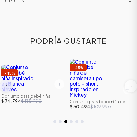
ORIGEN
+
PODRÍA GUSTARTE
-
45
%
-
45
%
ÁSICOS
Conjunto para bebé niña
inspirado en Blanca nieves
$ 74.794
$ 135.990
Conjunto para bebé niña de
camiseta tipo polo + short
$ 60.494
$ 109.990
inspirado en Mickey
ÁSICOS
ÁSICOS
ÁSICOS