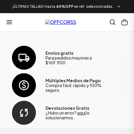
¡ÚLTIMAS TALLAS! Hasta
60%OFF
en ref. seleccionadas.
Envíos gratis
Para pedidos mayores a
$169.900
Múltiples Medios de Pago
Compra fácil, rápido y 100%
seguro.
Devoluciones Gratis
¿Hubo un error?
aquí
lo
solucionamos.