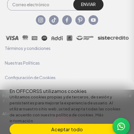
ENVIAR
Términos y condiciones
Nuestras Políticas
Configuración de Cookies
En OFFCORSS utilizamos cookies
Razón Social: C.I HERMECO S.A. NIT: 890924167-6 Dirección: Carrera 50 #
Utilizamos cookies propias y de terceros, de sesión y
7 – 35
persistentes para mejorar la experiencia de usuario. Al
utilizar nuestro sitio web, usted acepta todas las cookies
All rights reserved empowered by
de acuerdo con nuestra política de cookies.
Más
información
Aceptar todo