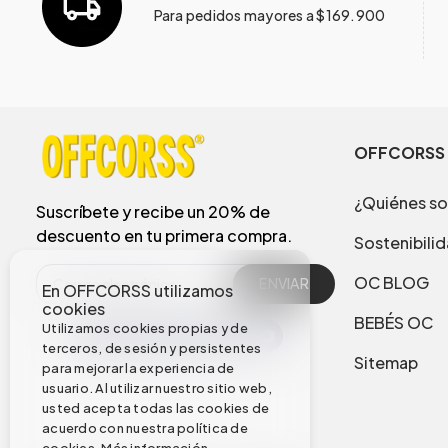
Para pedidos mayores a $169.900
OFFCORSS
¿Quiénes s
Suscríbete y recibe un 20% de
descuento en tu primera compra.
Sostenibili
OC BLOG
ENVIAR
En OFFCORSS utilizamos
cookies
BEBÉS OC
Utilizamos cookies propias y de
terceros, de sesión y persistentes
Sitemap
para mejorar la experiencia de
usuario. Al utilizar nuestro sitio web,
usted acepta todas las cookies de
acuerdo con nuestra política de