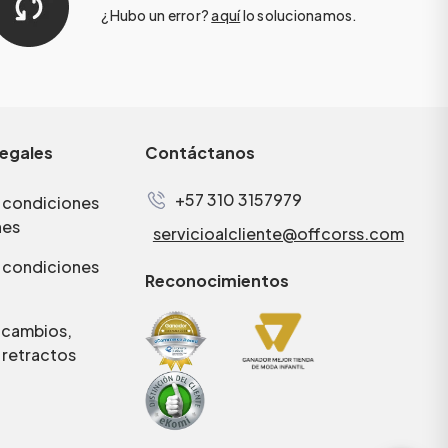
¿Hubo un error?
aquí
lo solucionamos.
legales
Contáctanos
+57 310 3157979
 condiciones
nes
servicioalcliente@offcorss.com
 condiciones
Reconocimientos
e cambios,
 retractos