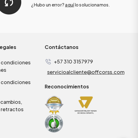
¿Hubo un error?
aquí
lo solucionamos.
legales
Contáctanos
+57 310 3157979
 condiciones
nes
servicioalcliente@offcorss.com
 condiciones
Reconocimientos
e cambios,
 retractos