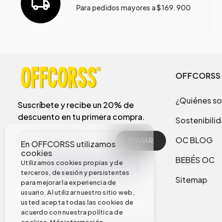
Para pedidos mayores a $169.900
OFFCORSS
¿Quiénes s
Suscríbete y recibe un 20% de
descuento en tu primera compra.
Sostenibili
OC BLOG
ENVIAR
En OFFCORSS utilizamos
cookies
BEBÉS OC
Utilizamos cookies propias y de
terceros, de sesión y persistentes
Sitemap
para mejorar la experiencia de
usuario. Al utilizar nuestro sitio web,
usted acepta todas las cookies de
acuerdo con nuestra política de