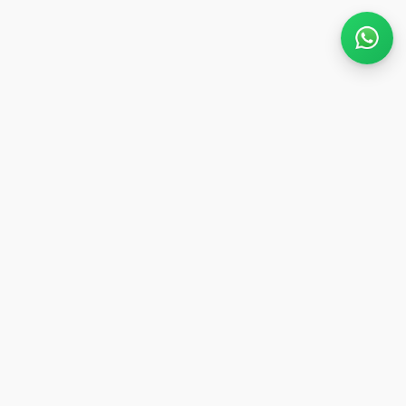
¡ÚLTIMAS TALLAS! Hasta
60%OFF
en ref. seleccionadas.