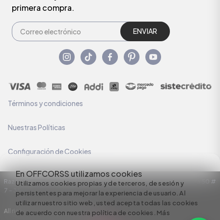
primera compra.
ENVIAR
Términos y condiciones
Nuestras Políticas
Configuración de Cookies
En OFFCORSS utilizamos cookies
Razón Social: C.I HERMECO S.A. NIT: 890924167-6 Dirección: Carrera 50 #
Utilizamos cookies propias y de terceros, de sesión y
7 – 35
persistentes para mejorar la experiencia de usuario. Al
utilizar nuestro sitio web, usted acepta todas las cookies
All rights reserved empowered by
de acuerdo con nuestra política de cookies.
Más