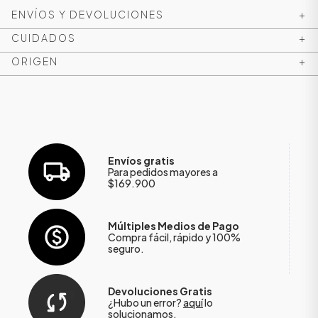
ENVÍOS Y DEVOLUCIONES
+
CUIDADOS
+
ORIGEN
+
Envíos gratis
Para pedidos mayores a
$169.900
ÁSICOS
Múltiples Medios de Pago
Compra fácil, rápido y 100%
seguro.
ÁSICOS
ÁSICOS
Devoluciones Gratis
ÁSICOS
¿Hubo un error?
aquí
lo
solucionamos.