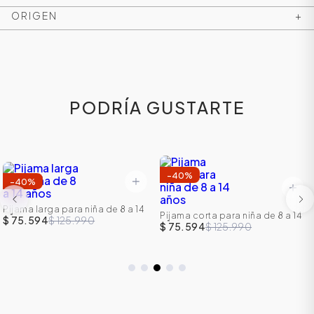
ORIGEN
+
PODRÍA GUSTARTE
-
40
%
-
40
%
ÁSICOS
Pijama larga para niña de 8 a 14
Pijama corta para niña de 8 a 14
años
$ 75.594
$ 125.990
años
$ 75.594
$ 125.990
ÁSICOS
ÁSICOS
ÁSICOS