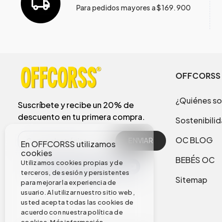
Para pedidos mayores a $169.900
OFFCORSS
¿Quiénes s
Suscríbete y recibe un 20% de
descuento en tu primera compra.
Sostenibili
OC BLOG
ENVIAR
En OFFCORSS utilizamos
cookies
BEBÉS OC
Utilizamos cookies propias y de
terceros, de sesión y persistentes
Sitemap
para mejorar la experiencia de
usuario. Al utilizar nuestro sitio web,
usted acepta todas las cookies de
acuerdo con nuestra política de