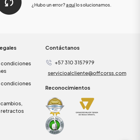
¿Hubo un error?
aquí
lo solucionamos.
legales
Contáctanos
+57 310 3157979
 condiciones
nes
servicioalcliente@offcorss.com
 condiciones
Reconocimientos
e cambios,
 retractos