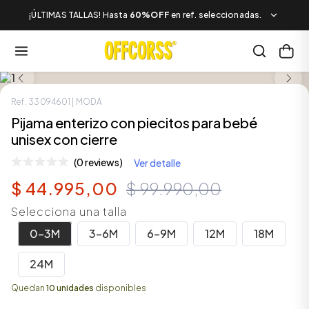
¡ÚLTIMAS TALLAS! Hasta
60%OFF
en ref. seleccionadas.
SALE
Ref.
33094601
| MODA
Pijama enterizo con piecitos para bebé
unisex con cierre
(0 reviews)
Ver detalle
$
44
.
995
,
00
$
99
.
990
,
00
Selecciona una talla
0-3M
3-6M
6-9M
12M
18M
24M
Quedan
10 unidades
disponibles