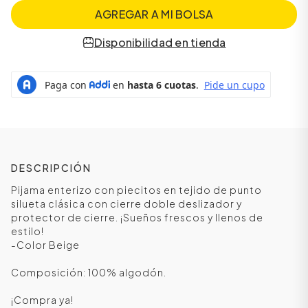
AGREGAR A MI BOLSA
Disponibilidad en tienda
DESCRIPCIÓN
Pijama enterizo con piecitos en tejido de punto
ÁSICOS
silueta clásica con cierre doble deslizador y
protector de cierre. ¡Sueños frescos y llenos de
estilo!
-Color Beige
ÁSICOS
ÁSICOS
Composición: 100% algodón.
ÁSICOS
¡Compra ya!