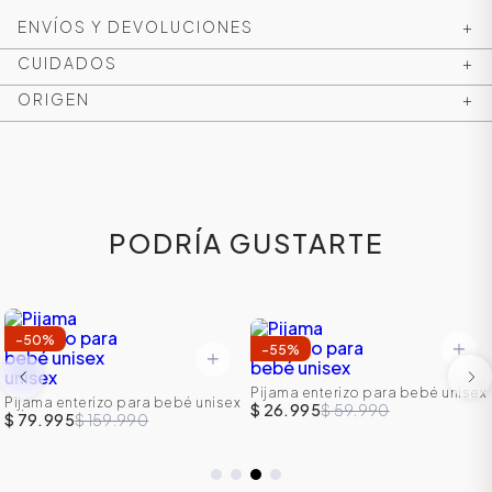
ENVÍOS Y DEVOLUCIONES
+
CUIDADOS
+
ORIGEN
+
PODRÍA GUSTARTE
-
50
%
-
55
%
Pijama enterizo para bebé unisex
Pijama enterizo para bebé unisex
$ 26.995
$ 59.990
unisex
$ 79.995
$ 159.990