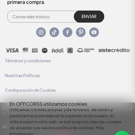
primera compra.
ENVIAR
Términos y condiciones
Nuestras Políticas
Configuración de Cookies
En OFFCORSS utilizamos cookies
Razón Social: C.I HERMECO S.A. NIT: 890924167-6 Dirección: Carrera 50 #
Utilizamos cookies propias y de terceros, de sesión y
7 – 35
persistentes para mejorar la experiencia de usuario. Al
utilizar nuestro sitio web, usted acepta todas las cookies
All rights reserved empowered by
de acuerdo con nuestra política de cookies.
Más
información