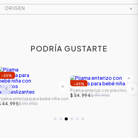
ORIGEN
+
PODRÍA GUSTARTE
-
55
%
-
45
%
ÁSICOS
Pijama enterizo con piecitos
para bebé niña
$ 54.994
$ 99.990
Pijama enteriza para bebé niña con
piecitos antideslizantes
$ 44.995
$ 99.990
ÁSICOS
ÁSICOS
ÁSICOS