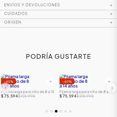
ENVÍOS Y DEVOLUCIONES
+
CUIDADOS
+
ORIGEN
+
PODRÍA GUSTARTE
-
40
%
-
40
%
Pijama larga para niño de 8 a 14
Pijama larga para niño de 8 a 14
años
años
$ 75.594
$ 125.990
$ 75.594
$ 125.990