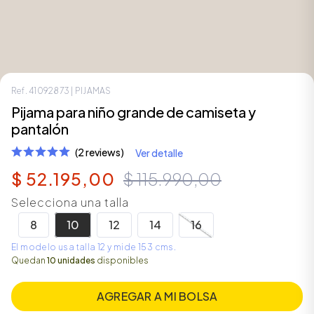
Ref.
41092873
| PIJAMAS
Pijama para niño grande de camiseta y
pantalón
(2 reviews)
Ver detalle
$
52
.
195
,
00
$
115
.
990
,
00
Selecciona una talla
ÁSICOS
8
10
12
14
16
El modelo usa talla 12 y mide 153 cms.
ÁSICOS
Quedan
10 unidades
disponibles
ÁSICOS
ÁSICOS
AGREGAR A MI BOLSA