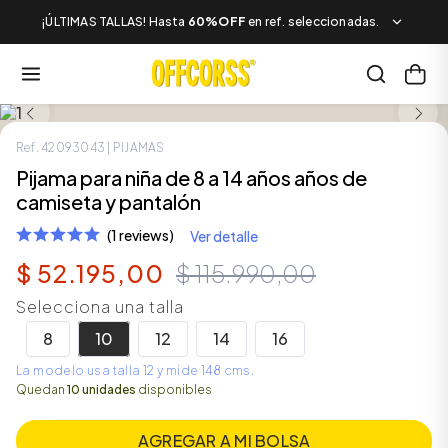
¡ÚLTIMAS TALLAS! Hasta
60%OFF
en ref. seleccionadas.
SALE
Ref.
42093043
| PIJAMAS
Pijama para niña de 8 a 14 años años de
camiseta y pantalón
(1 reviews)
Ver detalle
$
52
.
195
,
00
$
115
.
990
,
00
Selecciona una talla
8
10
12
14
16
La modelo usa talla 12 y mide 148 cms.
Quedan
10 unidades
disponibles
AGREGAR A MI BOLSA