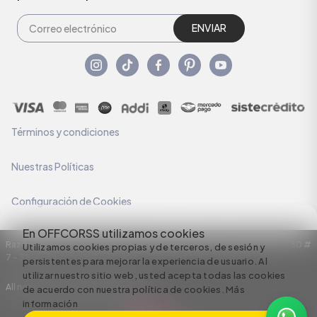
ENVIAR
Términos y condiciones
Nuestras Políticas
Configuración de Cookies
En OFFCORSS utilizamos cookies
Razón Social: C.I HERMECO S.A. NIT: 890924167-6 Dirección: Carrera 50 #
Utilizamos cookies propias y de terceros, de sesión y
7 – 35
persistentes para mejorar la experiencia de usuario. Al
utilizar nuestro sitio web, usted acepta todas las cookies
All rights reserved empowered by
de acuerdo con nuestra política de cookies.
Más
información