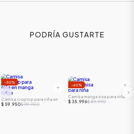
PODRÍA GUSTARTE
-
50
%
-
60
%
Camisa manga sisa para niña
Camisa croptop para niña en
$ 35.996
$ 89.990
manga larga
$ 59.950
$ 119.900