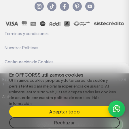
Términos y condiciones
Nuestras Políticas
Configuración de Cookies
En OFFCORSS utilizamos cookies
Razón Social: C.I HERMECO S.A. NIT: 890924167-6 Dirección: Carrera 50 #
Utilizamos cookies propias y de terceros, de sesión y
7 – 35
persistentes para mejorar la experiencia de usuario. Al
utilizar nuestro sitio web, usted acepta todas las cookies
All rights reserved empowered by
de acuerdo con nuestra política de cookies.
Más
información
Aceptar todo
Rechazar