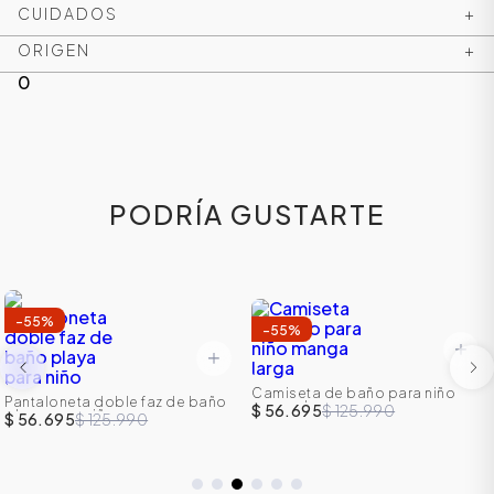
CUIDADOS
+
ORIGEN
+
0
PODRÍA GUSTARTE
-
55
%
-
55
%
Camiseta de baño para niño
Pantaloneta doble faz de baño
manga larga
$ 56.695
$ 125.990
playa para niño
$ 56.695
$ 125.990