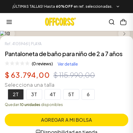
¡ÚLTIMAS TALLAS! Hasta
60%OFF
en ref. seleccionadas.
LOOK COMPLETO
SALE
Ref.
41059461
| PLAYA
Pantaloneta de baño para niño de 2 a 7 años
(0 reviews)
Ver detalle
$
63
.
794
,
00
$
115
.
990
,
00
Selecciona una talla
2T
3T
4T
5T
6
Quedan
10 unidades
disponibles
AGREGAR A MI BOLSA
Disponibilidad en tienda