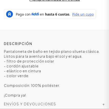
DESCRIPCIÓN
Pantaloneta de baño en tejido plano silueta clásica.
Listos para la aventura bajo el sol y el agua.
- filtro de protección solar
- cordón ajustable
ÁSICOS
- elástico en cintura
- color verde
Composición: 100% poliéster.
ÁSICOS
ÁSICOS
¡Compra ya!
ÁSICOS
ENVÍOS Y DEVOLUCIONES
+