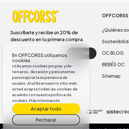
OFFCORSS
¿Quiénes s
Suscríbete y recibe un 20% de
descuento en tu primera compra.
Sostenibili
OC BLOG
ENVIAR
En OFFCORSS utilizamos
cookies
BEBÉS OC
Utilizamos cookies propias y de
terceros, de sesión y persistentes
Sitemap
para mejorar la experiencia de
usuario. Al utilizar nuestro sitio web,
usted acepta todas las cookies de
acuerdo con nuestra política de
cookies.
Más información
Aceptar todo
Rechazar