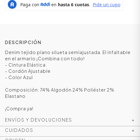
DESCRIPCIÓN
Denim tejido plano silueta semiajustada. El infaltable
en el armario ¡Combina con todo!
- Cintura Elástica
- Cordón Ajustable
- Color Azul
Composición: 74% Algodón 24% Poliéster 2%
ÁSICOS
Elastano
¡Compra ya!
ÁSICOS
ENVÍOS Y DEVOLUCIONES
+
ÁSICOS
ÁSICOS
CUIDADOS
+