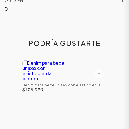
ORIGEN
+
0
PODRÍA GUSTARTE
Denim para bebé unisex con elástico en la
cintura
$ 105.990