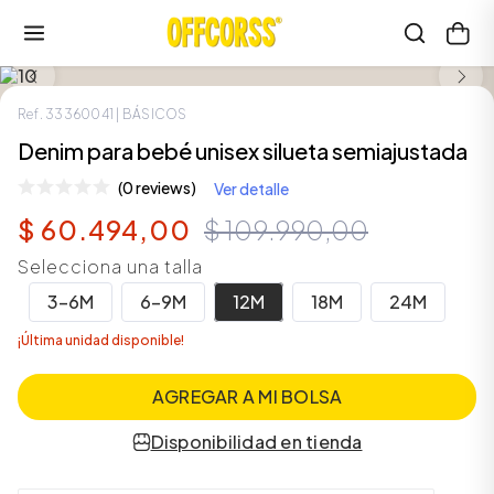
LOOK COMPLETO
SALE
Ref.
33360041
| BÁSICOS
Denim para bebé unisex silueta semiajustada
(0 reviews)
Ver detalle
$
60
.
494
,
00
$
109
.
990
,
00
Selecciona una talla
3-6M
6-9M
12M
18M
24M
¡Última unidad disponible!
AGREGAR A MI BOLSA
Disponibilidad en tienda