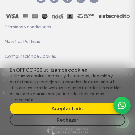
Términos y condiciones
Nuestras Políticas
Configuración de Cookies
En OFFCORSS utilizamos cookies
Razón Social: C.I HERMECO S.A. NIT: 890924167-6 Dirección: Carrera 50 #
Utilizamos cookies propias y de terceros, de sesión y
7 – 35
persistentes para mejorar la experiencia de usuario. Al
utilizar nuestro sitio web, usted acepta todas las cookies
All rights reserved empowered by
de acuerdo con nuestra política de cookies.
Más
información
Aceptar todo
Rechazar