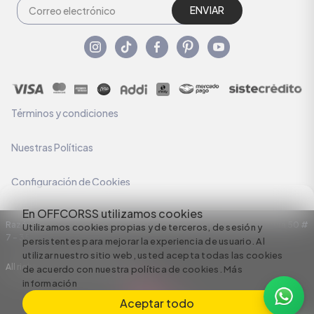
ENVIAR
Términos y condiciones
Nuestras Políticas
Configuración de Cookies
En OFFCORSS utilizamos cookies
Razón Social: C.I HERMECO S.A. NIT: 890924167-6 Dirección: Carrera 50 #
Utilizamos cookies propias y de terceros, de sesión y
7 – 35
persistentes para mejorar la experiencia de usuario. Al
utilizar nuestro sitio web, usted acepta todas las cookies
All rights reserved empowered by
de acuerdo con nuestra política de cookies.
Más
información
Aceptar todo