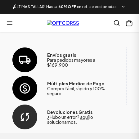
¡ÚLTIMAS TALLAS! Hasta
60%OFF
en ref. seleccionadas.
Envíos gratis
Para pedidos mayores a
$169.900
Múltiples Medios de Pago
Compra fácil, rápido y 100%
seguro.
Devoluciones Gratis
¿Hubo un error?
aquí
lo
solucionamos.