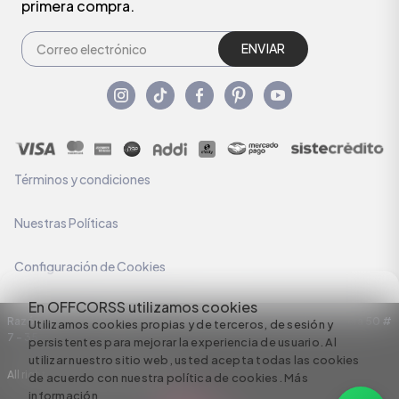
primera compra.
ENVIAR
Términos y condiciones
Nuestras Políticas
Configuración de Cookies
En OFFCORSS utilizamos cookies
Razón Social: C.I HERMECO S.A. NIT: 890924167-6 Dirección: Carrera 50 #
Utilizamos cookies propias y de terceros, de sesión y
7 – 35
persistentes para mejorar la experiencia de usuario. Al
utilizar nuestro sitio web, usted acepta todas las cookies
All rights reserved empowered by
de acuerdo con nuestra política de cookies.
Más
información